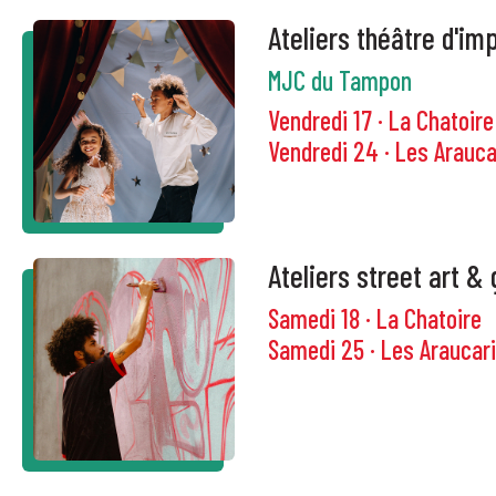
Ateliers théâtre d'im
MJC du Tampon
Vendredi 17 · La Chatoire
Vendredi 24 · Les Arauca
Ateliers street art & 
Samedi 18 · La Chatoire
Samedi 25 · Les Araucar