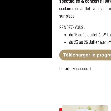
spectacles & concerts
100%
scolaires de Juillet.
Venez comp
sur place.
RENDEZ-VOUS :
du 16 au 19 Juillet à
L
📍
du 23 au 26 Juillet aux 
Télécharger le prog
Détail ci-dessous ↓