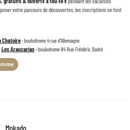
 gratuits & ouverts à tou·te·s
pendant les vacances
oser votre parcours de découvertes, les inscriptions
se font
a Chatoire
·
boulodrome 4 rue d'Allemagne
Les Araucarias
·

boulodrome 84 Rue Frédéric Badré
ramme
Mokado