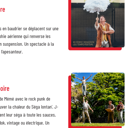
ire
s en baudrier se déplacent sur une
phie aérienne qui renverse les
n suspension. Un spectacle à la
t l’apesanteur.
toire
 de Mémé avec le rock punk de
uver la chaleur du Séga lontan’, J-
ent leur séga à toute les sauces,
dok, vintage ou électrique. Un