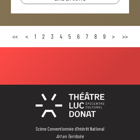
<<
<
1
2
3
4
5
6
7
8
9
>
>>
Scène Conventionnée d'Intérêt National
Art en Territoire